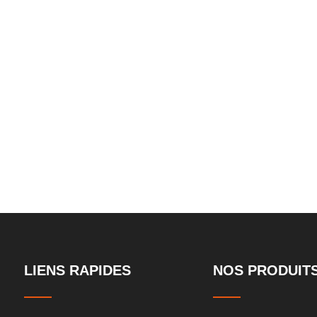
x
trois niveaux
personnalisab
LIENS RAPIDES
NOS PRODUIT