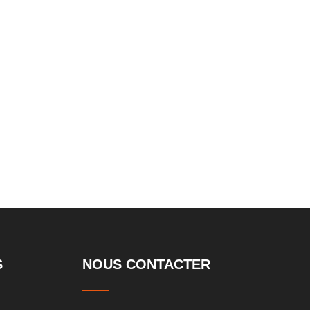
le Lift
souterraine
S
NOUS CONTACTER