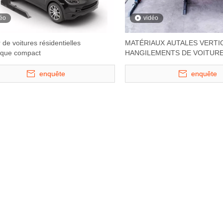
éo
vidéo
 de voitures résidentielles
MATÉRIAUX AUTALES VERTI
ique compact
HANGILEMENTS DE VOITUR
enquête
enquête
- Lift de
Hydro-Park 3130 - Stacker de
S-VRC - Chiffre d'
es à quatre
voitures de lifting du parking à
garage de typ