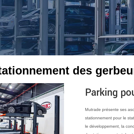
tationnement des gerbeu
Parking po
Mutrade présente ses asc
stationnement pour le st
le développement, la concep