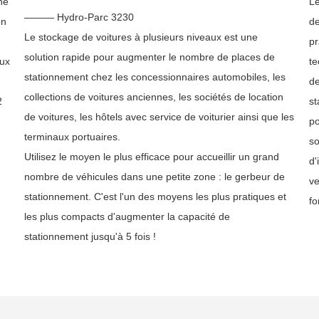
ne
Le
——— Hydro-Parc 3230
on
de
Le stockage de voitures à plusieurs niveaux est une
pr
solution rapide pour augmenter le nombre de places de
aux
te
stationnement chez les concessionnaires automobiles, les
de
collections de voitures anciennes, les sociétés de location
2
st
de voitures, les hôtels avec service de voiturier ainsi que les
po
terminaux portuaires.
so
Utilisez le moyen le plus efficace pour accueillir un grand
d'
nombre de véhicules dans une petite zone : le gerbeur de
ve
stationnement. C'est l'un des moyens les plus pratiques et
fo
les plus compacts d'augmenter la capacité de
stationnement jusqu'à 5 fois !