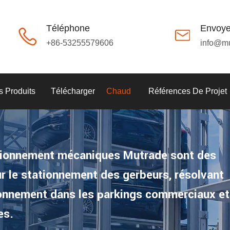
Téléphone
Envoye
+86-53255579606
info@m
 Produits
Télécharger
Chaud
Références De Projet
tionnement mécaniques Mutrade sont des
ur le stationnement des gerbeurs, résolvant
ionnement dans les parkings commerciaux et
es.