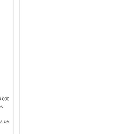
0 000
es
as de