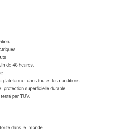
ration.
ectriques
hauts
salin de 48 heures.
îne
 la plateforme dans toutes les conditions
 protection superficielle durable
 testé par TUV.
t autorité dans le monde