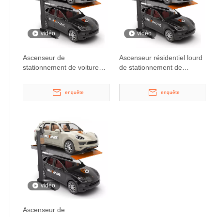
vidéo
vidéo
Ascenseur de
Ascenseur résidentiel lourd
stationnement de voiture
de stationnement de
résidentiel à 2 colonnes
voiture de 2 poteaux
approuvé CE avec voiturier
d'empileur à deux couches
enquête
enquête
vidéo
Ascenseur de