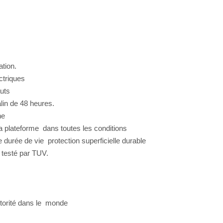
ration.
ectriques
hauts
salin de 48 heures.
îne
 la plateforme dans toutes les conditions
 durée de vie protection superficielle durable
 testé par TUV.
t autorité dans le monde