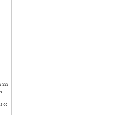
0 000
es
as de