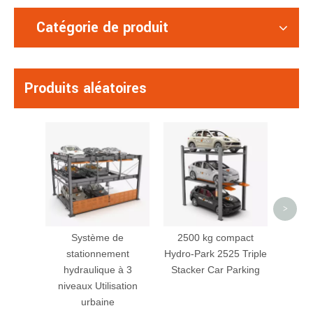
Catégorie de produit
Produits aléatoires
St
A
statio
plag
d
>
Système de
2500 kg compact
stationnement
Hydro-Park 2525 Triple
hydraulique à 3
Stacker Car Parking
niveaux Utilisation
urbaine