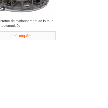
éo
stème de stationnement de la tour
re automatisée
enquête
Système de stationnement
S-VRC - Chiffre d'
hydraulique à 3 niveaux
garage de typ