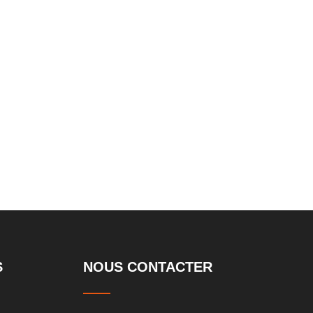
le Lift
souterrain à double large
S
NOUS CONTACTER