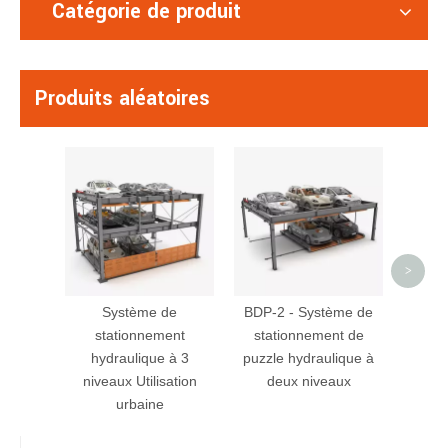
Catégorie de produit
Produits aléatoires
250
Hydro-
Stack
>
Système de
BDP-2 - Système de
stationnement
stationnement de
hydraulique à 3
puzzle hydraulique à
niveaux Utilisation
deux niveaux
urbaine