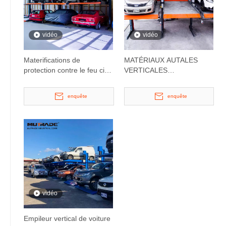
vidéo
vidéo
Materifications de
MATÉRIAUX AUTALES
protection contre le feu ci-
VERTICALES
jointes Stacker de voiture
HANGILEMENTS DE
VOITURE
enquête
enquête
vidéo
Empileur vertical de voiture