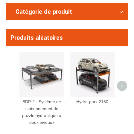
Catégorie de produit
Produits aléatoires
CTT
voi
person
>
BDP-2 - Système de
Hydro-park 2130
stationnement de
puzzle hydraulique à
deux niveaux