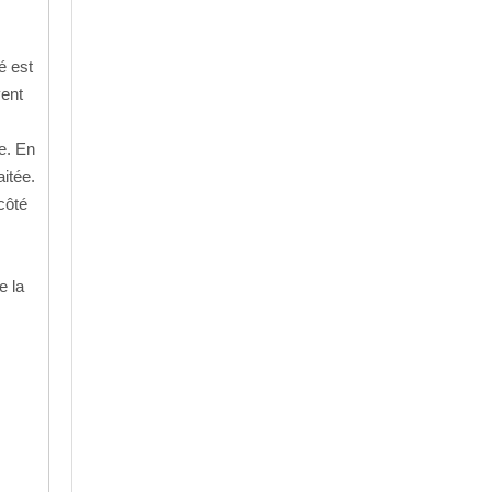
é est
vent
e. En
itée.
côté
e la