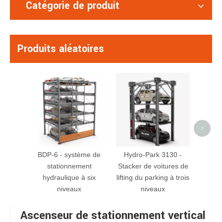
Catégorie de produit
Produits aléatoires
S-
d'asce
de 
perso
>
BDP-6 - système de
Hydro-Park 3130 -
stationnement
Stacker de voitures de
hydraulique à six
lifting du parking à trois
niveaux
niveaux
Ascenseur de stationnement vertical