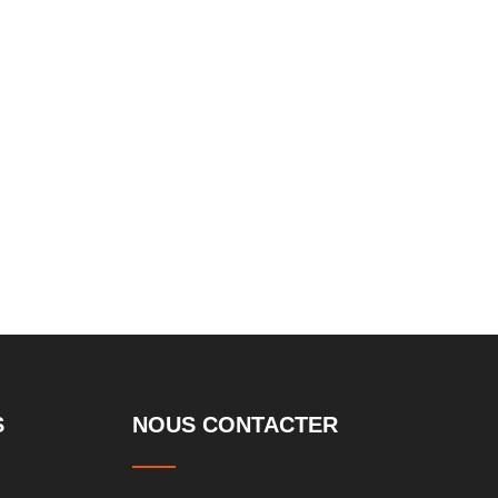
uble large
S
NOUS CONTACTER