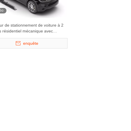
éo
r de stationnement de voiture à 2
 résidentiel mécanique avec
enquête
 Stacker de
Starke 3121 et 3127 - Système
Starke 2227 - A
du parking à
de stationnement hydraulique à
stationnement à 