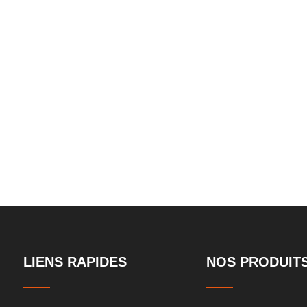
aux
pit-puits à poit
souterrain à do
LIENS RAPIDES
NOS PRODUIT