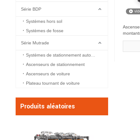
Série BDP
vid
Systèmes hors sol
Ascenseu
Systèmes de fosse
montants
voiturier
Série Mutrade
Systèmes de stationnement automatisés
Ascenseurs de stationnement
Ascenseurs de voiture
Plateau tournant de voiture
Produits aléatoires
Hydro-Park 3130 -
voitures de lifting 