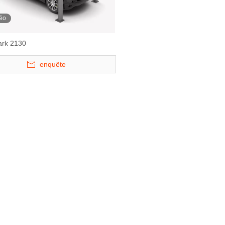
éo
ark 2130
enquête
ème de
BDP-5
BDP-4 - Sys
ulique à six
stationnement à qu