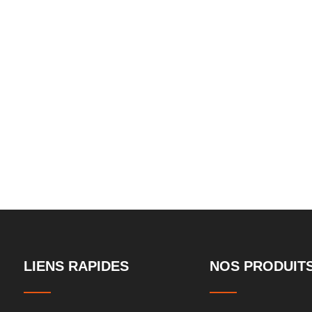
x
de lifting et de 
LIENS RAPIDES
NOS PRODUIT