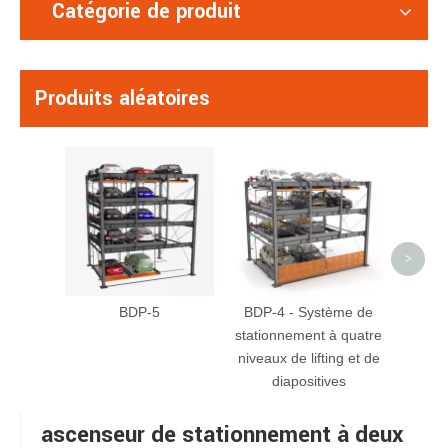
Catégorie de produit
Produits aléatoires
S
st
hy
nive
>
BDP-5
BDP-4 - Système de
stationnement à quatre
niveaux de lifting et de
diapositives
ascenseur de stationnement à deux