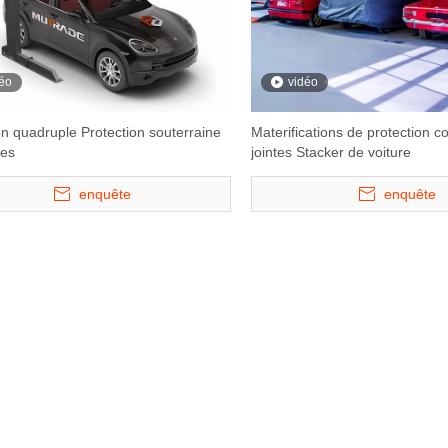
éo
vidéo
on quadruple Protection souterraine
Materifications de protection con
res
jointes Stacker de voiture
enquête
enquête
censeur de
Ascenseur de stationnement
Ascenseur de st
ouble plage
mécanique à double étage
souterrain m