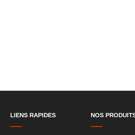
ble large
d'ascenseur de
LIENS RAPIDES
NOS PRODUIT