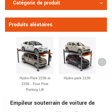
Catégorie de produit
Produits aléatoires
PF
sta
plus
>
plu
Hydro-Park 2236 et
Hydro-park 2130
2336 - Four Post
Parking Lift
Empileur souterrain de voiture de