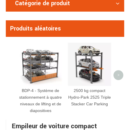
Catégorie de produit
Produits aléatoires
Hydr
Stacke
lifting
>
BDP-4 - Système de
2500 kg compact
stationnement à quatre
Hydro-Park 2525 Triple
niveaux de lifting et de
Stacker Car Parking
diapositives
Empileur de voiture compact