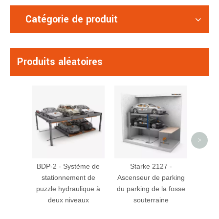
Catégorie de produit
Produits aléatoires
St
A
statio
plag
d
>
BDP-2 - Système de
Starke 2127 -
stationnement de
Ascenseur de parking
puzzle hydraulique à
du parking de la fosse
deux niveaux
souterraine