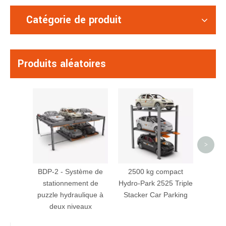
Catégorie de produit
Produits aléatoires
Stark
Large
à deu
>
BDP-2 - Système de
2500 kg compact
stationnement de
Hydro-Park 2525 Triple
puzzle hydraulique à
Stacker Car Parking
deux niveaux