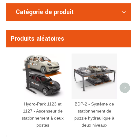
Catégorie de produit
Produits aléatoires
St
Ascen
du par
>
Hydro-Park 1123 et
BDP-2 - Système de
1127 - Ascenseur de
stationnement de
stationnement à deux
puzzle hydraulique à
postes
deux niveaux