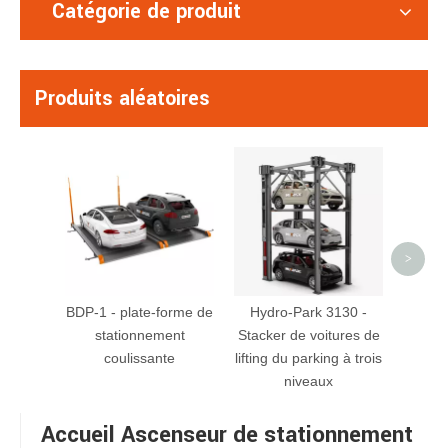
Catégorie de produit
Produits aléatoires
S-
d'asce
de 
perso
>
BDP-1 - plate-forme de
Hydro-Park 3130 -
stationnement
Stacker de voitures de
coulissante
lifting du parking à trois
niveaux
Accueil Ascenseur de stationnement