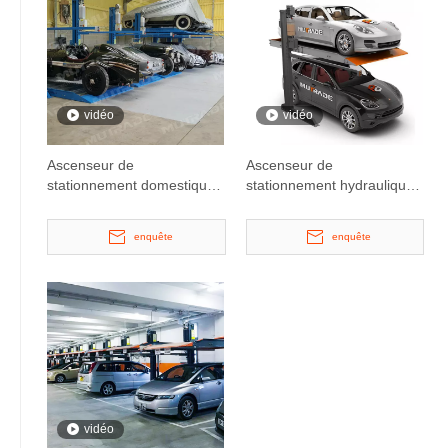
vidéo
vidéo
Ascenseur de
Ascenseur de
stationnement domestique
stationnement hydraulique
mécanique vertical
vertical à domicile
enquête
enquête
vidéo