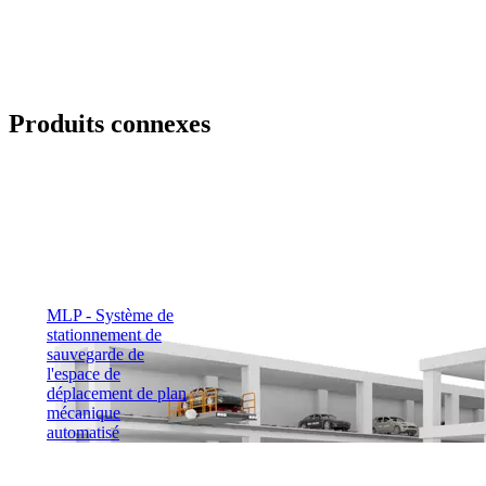
Produits connexes
MLP - Système de
stationnement de
sauvegarde de
l'espace de
déplacement de plan
mécanique
automatisé