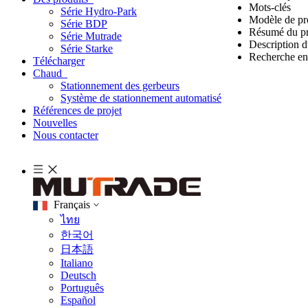
Mots-clés
Série Hydro-Park
Modèle de pr
Série BDP
Résumé du pr
Série Mutrade
Description d
Série Starke
Recherche en 
Télécharger
Chaud
Stationnement des gerbeurs
Système de stationnement automatisé
Références de projet
Nouvelles
Nous contacter
Français
ไทย
한국어
日本語
Italiano
Deutsch
Português
Español