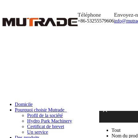
Téléphone
Envoyez-n
+86-53255579606
info@mutra
Domicile
Pourquoi choisir Mutrade
Profil de la société
Hydro Park Machinery
Certificat de brevet
Tout
Un service
Nom du prod
Des produits