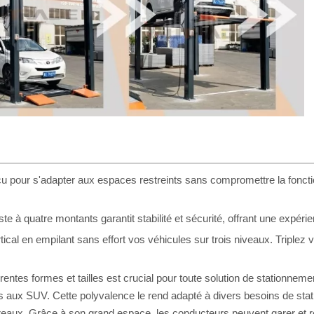
 pour s'adapter aux espaces restreints sans compromettre la fonction
e à quatre montants garantit stabilité et sécurité, offrant une expér
rtical en empilant sans effort vos véhicules sur trois niveaux. Triple
érentes formes et tailles est crucial pour toute solution de stationne
aux SUV. Cette polyvalence le rend adapté à divers besoins de sta
eaux. Grâce à son grand espace, les conducteurs peuvent garer et ré