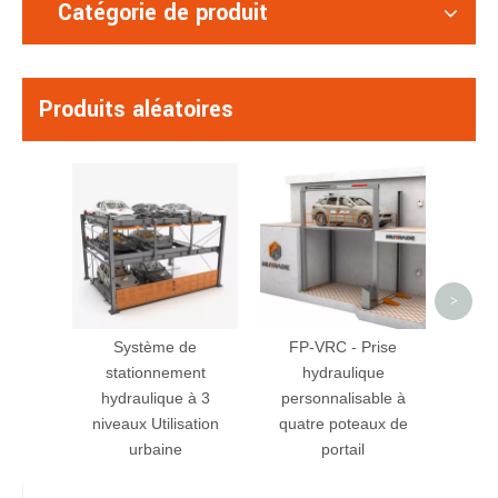
Catégorie de produit
Produits aléatoires
BDP-1
de 
hydrau
>
Système de
FP-VRC - Prise
stationnement
hydraulique
hydraulique à 3
personnalisable à
niveaux Utilisation
quatre poteaux de
urbaine
portail