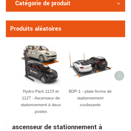
Catégorie de produit
Produits aléatoires
PF
sta
plus
plu
>
Hydro-Park 1123 et
BDP-1 - plate-forme de
1127 - Ascenseur de
stationnement
stationnement à deux
coulissante
postes
ascenseur de stationnement à