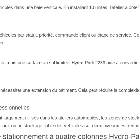
cules dans une baie verticale. En installant 10 unités, l'atelier a obt
cules par statut, priorité, commande client ou étape de service. Cela 
er.
nte mais une surface au sol limitée.
aide à convertir
Hydro-Park 2236
écessiter une extension du bâtiment. Cela peut réduire la complexité 
essionnelles
largement utilisés dans les ateliers automobiles, les zones de stoc
aux où un stockage fiable des véhicules sur deux niveaux est requi
 stationnement à quatre colonnes Hydro-P