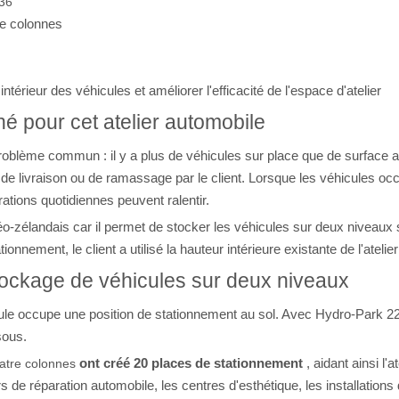
36
re colonnes
érieur des véhicules et améliorer l'efficacité de l'espace d'atelier
né pour cet atelier automobile
oblème commun : il y a plus de véhicules sur place que de surface au
de livraison ou de ramassage par le client. Lorsque les véhicules occu
tions quotidiennes peuvent ralentir.
éo-zélandais car il permet de stocker les véhicules sur deux niveaux s
ionnement, le client a utilisé la hauteur intérieure existante de l'ate
stockage de véhicules sur deux niveaux
cule occupe une position de stationnement au sol. Avec Hydro-Park 22
sous.
ont créé 20 places de stationnement
, aidant ainsi l'
atre colonnes
ers de réparation automobile, les centres d'esthétique, les installatio