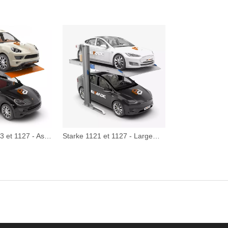
Hydro-Park 1123 et 1127 - Ascenseur de stationnement à deux postes
Starke 1121 et 1127 - Largement de parking à deux ponts larges