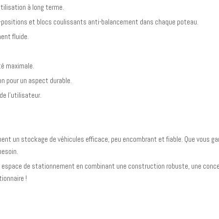
tilisation à long terme.
ti-positions et blocs coulissants anti-balancement dans chaque poteau.
ent fluide.
ité maximale.
ion pour un aspect durable.
de l'utilisateur.
hent un stockage de véhicules efficace, peu encombrant et fiable. Que vous gar
besoin.
e espace de stationnement en combinant une construction robuste, une conc
ionnaire !