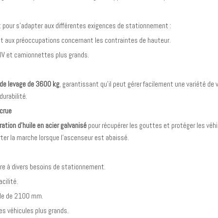
t pour s'adapter aux différentes exigences de stationnement :
ant aux préoccupations concernant les contraintes de hauteur.
SUV et camionnettes plus grands.
de levage de 3600 kg
, garantissant qu'il peut gérer facilement une variété de
urabilité.
ccrue
ation d'huile en acier galvanisé
pour récupérer les gouttes et protéger les véhi
ter la marche lorsque l'ascenseur est abaissé.
re à divers besoins de stationnement.
cilité.
ale de 2100 mm.
es véhicules plus grands.