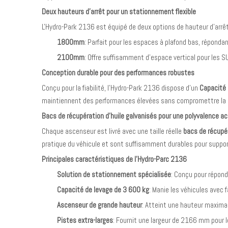
Deux hauteurs d'arrêt pour un stationnement flexible
L'Hydro-Park 2136 est équipé de deux options de hauteur d'arrê
1800mm
: Parfait pour les espaces à plafond bas, répond
2100mm
: Offre suffisamment d'espace vertical pour les 
Conception durable pour des performances robustes
Conçu pour la fiabilité, l'Hydro-Park 2136 dispose d'un
Capacité 
maintiennent des performances élevées sans compromettre la d
Bacs de récupération d'huile galvanisés pour une polyvalence a
Chaque ascenseur est livré avec une taille réelle
bacs de récupér
pratique du véhicule et sont suffisamment durables pour suppor
Principales caractéristiques de l'Hydro-Parc 2136
Solution de stationnement spécialisée
: Conçu pour répond
Capacité de levage de 3 600 kg
: Manie les véhicules avec fa
Ascenseur de grande hauteur
: Atteint une hauteur maxim
Pistes extra-larges
: Fournit une largeur de 2166 mm pour l