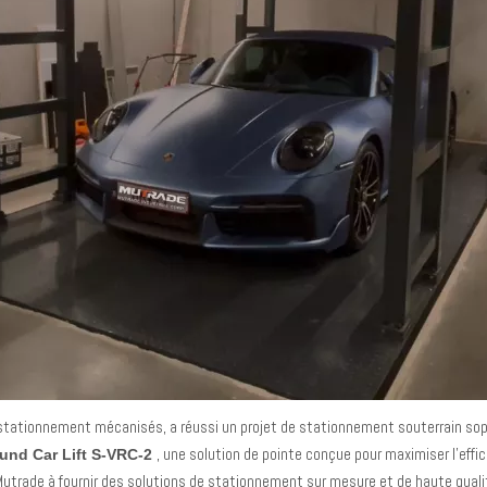
 stationnement mécanisés, a réussi un projet de stationnement souterrain sophi
, une solution de pointe conçue pour maximiser l'ef
ound Car Lift S-VRC-2
 Mutrade à fournir des solutions de stationnement sur mesure et de haute quali