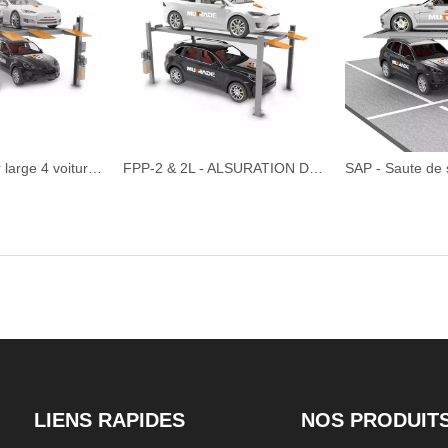
FPP-2T - Super large 4 voitures 4 Post Lift de stationnement
FPP-2 & 2L - ALSURATION DE SARKING à quatre points manuelle
LIENS RAPIDES
NOS PRODUIT