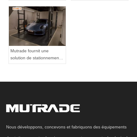
avec la plate-forme de
VRC installée chez BMW
relevage de ciseaux S-
Dealership en Russie
VRC-2
Mutrade fournit une
solution de stationnement
souterraine personnalisée
pour le garage privé en
Europe à l'aide de S-VRC-2
Double Platform Platform
Scissor Lift
Nous développons, concevons et fabriquons des équipements