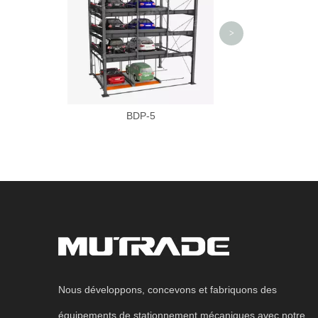
de lifting et de d
>
BDP-5
Nous développons, concevons et fabriquons des
équipements de stationnement mécaniques avec notre