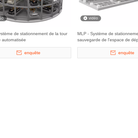
éo
vidéo
stème de stationnement de la tour
MLP - Système de stationneme
re automatisée
sauvegarde de l'espace de dé
plan mécanique automatisé
enquête
enquête
ème de
CTT - Tengeur de voiture
Starke 2127 - A
atre niveaux
tournante personnalisable à 360
parking du parking