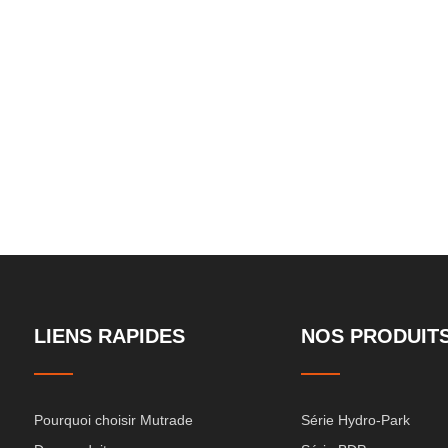
iapositives
degrés
souterra
LIENS RAPIDES
NOS PRODUIT
Pourquoi choisir Mutrade
Série Hydro-Park