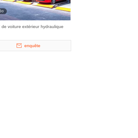
éo
 de voiture extérieur hydraulique
enquête
 2336 - Four
Starke 1121 et 1127 -
Starke 2227 - A
 Lift
Largement de parking à deux
stationnement à 