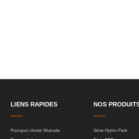
ponts larges
souterrain à do
LIENS RAPIDES
NOS PRODUIT
Pourquoi choisir Mutrade
Série Hydro-Park