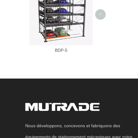
>
BDP-5
Nous développons, concevons et fabriquons des
équipements de stationnement mécaniques avec notre