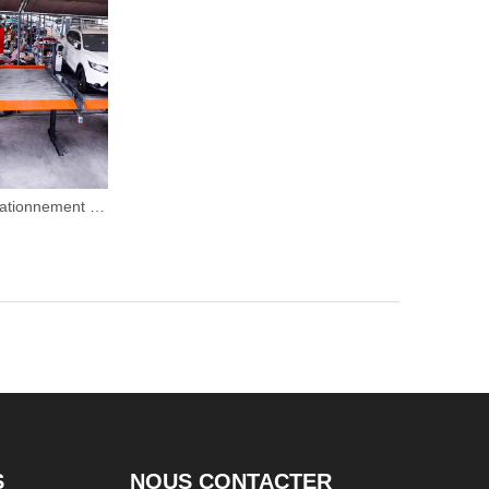
Ascenseur de stationnement mécanique vertical
S
NOUS CONTACTER