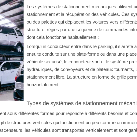
Les systèmes de stationnement mécaniques utilisent u
stationnement et la récupération des véhicules. Ces 
ou des palettes qui déplacent les voitures vers différe
structure, régies par une séquence de commandes infor
dont cela fonctionne habituellement :
Lorsqu'un conducteur entre dans le parking, il s'arrête
ensuite conduite sur une plate-forme ou dans une plac
véhicule sécurisé, le conducteur sort et le système pre
hydrauliques, de convoyeurs et de plateaux tournants, l
stationnement libre. La structure en forme de grille per
horizontalement.
Types de systèmes de stationnement mécan
 sous différentes formes pour répondre à différents besoins et con
'agit de structures verticales qui fonctionnent un peu comme un imme
censeurs, les véhicules sont transportés verticalement et sont gar