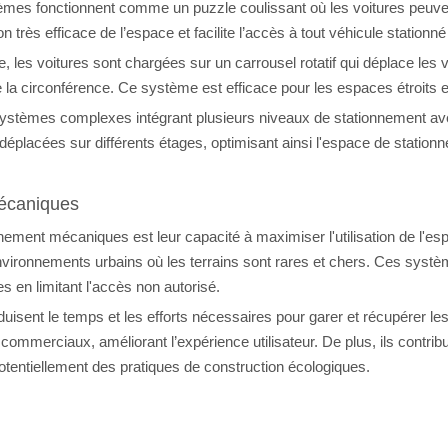
èmes fonctionnent comme un puzzle coulissant où les voitures peuven
 très efficace de l’espace et facilite l’accès à tout véhicule stationn
e, les voitures sont chargées sur un carrousel rotatif qui déplace le
la circonférence. Ce système est efficace pour les espaces étroits e
de systèmes complexes intégrant plusieurs niveaux de stationnement 
éplacées sur différents étages, optimisant ainsi l'espace de stationne
écaniques
ement mécaniques est leur capacité à maximiser l'utilisation de l'es
nvironnements urbains où les terrains sont rares et chers. Ces syst
 en limitant l'accès non autorisé.
sent le temps et les efforts nécessaires pour garer et récupérer le
ommerciaux, améliorant l’expérience utilisateur. De plus, ils contribu
 potentiellement des pratiques de construction écologiques.