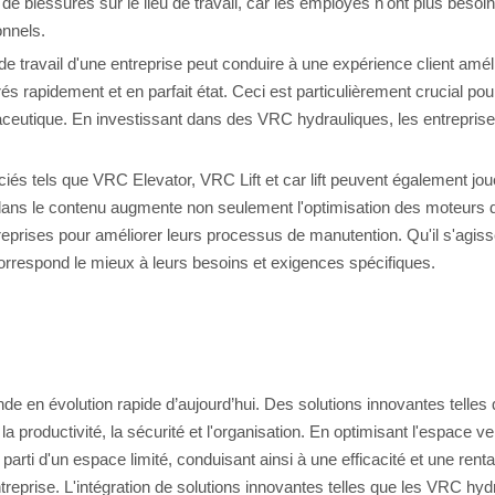
e blessures sur le lieu de travail, car les employés n'ont plus besoi
onnels.
x de travail d'une entreprise peut conduire à une expérience client a
rés rapidement et en parfait état. Ceci est particulièrement crucial po
eutique. En investissant dans des VRC hydrauliques, les entrepris
s tels que VRC Elevator, VRC Lift et car lift peuvent également jouer 
és dans le contenu augmente non seulement l'optimisation des moteurs 
ntreprises pour améliorer leurs processus de manutention. Qu'il s'ag
 correspond le mieux à leurs besoins et exigences spécifiques.
onde en évolution rapide d’aujourd’hui. Des solutions innovantes tell
productivité, la sécurité et l'organisation. En optimisant l'espace ver
r parti d'un espace limité, conduisant ainsi à une efficacité et une renta
 entreprise. L'intégration de solutions innovantes telles que les VRC 