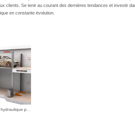
 aux clients. Se tenir au courant des dernières tendances et investir d
ique en constante évolution.
FP-VRC - Prise hydraulique personnalisable à quatre poteaux de portail