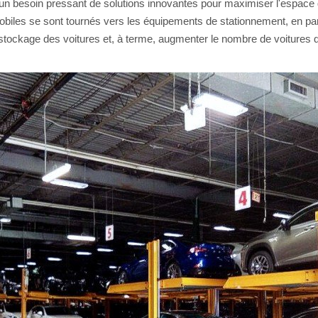
t un besoin pressant de solutions innovantes pour maximiser l'espace 
iles se sont tournés vers les équipements de stationnement, en part
 stockage des voitures et, à terme, augmenter le nombre de voitures qu