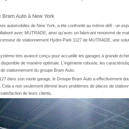
pe Bram Auto à New York
res automobiles de New York, a été confronté au même défi : un espa
a collaboré avec MUTRADE, ainsi qu'avec un fabricant renommé de mat
'ascenseur de stationnement Hydro-Park 1127 de MUTRADE, une solutio
tème très avancé conçu pour accueillir les garages à grande échelle.
e disponible de manière optimale. L'ingénierie robuste, les caractérist
ins de stationnement du groupe Bram Auto.
1127 dans son vaste garage, le Groupe Bram Auto a effectivement do
 Cela a non seulement éliminé leurs problèmes de places de station
satisfaction de leurs clients.