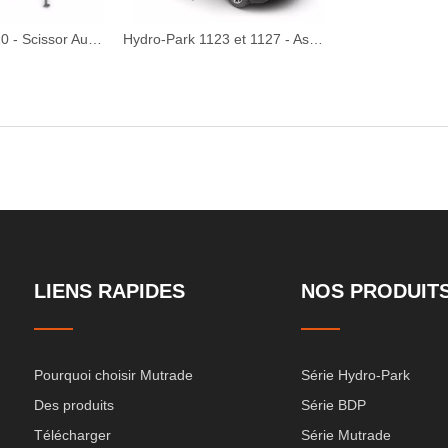
Hydro-Park 5120 - Scissor Auto Stacker Stacking Lift
Hydro-Park 1123 et 1127 - Ascenseur de stationnement à deux postes
LIENS RAPIDES
NOS PRODUIT
Pourquoi choisir Mutrade
Série Hydro-Park
Des produits
Série BDP
Télécharger
Série Mutrade