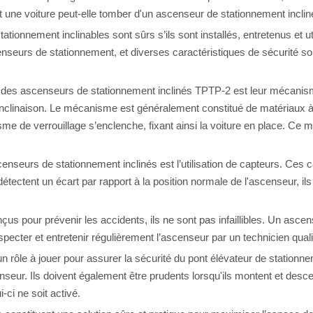
t une voiture peut-elle tomber d'un ascenseur de stationnement inclin
ationnement inclinables sont sûrs s’ils sont installés, entretenus et u
ascenseurs de stationnement, et diverses caractéristiques de sécurité 
les des ascenseurs de stationnement inclinés TPTP-2 est leur mécan
 inclinaison. Le mécanisme est généralement constitué de matériaux à
sme de verrouillage s’enclenche, fixant ainsi la voiture en place. Ce 
censeurs de stationnement inclinés est l’utilisation de capteurs. Ce
tectent un écart par rapport à la position normale de l'ascenseur, ils
us pour prévenir les accidents, ils ne sont pas infaillibles. Un asce
nspecter et entretenir régulièrement l’ascenseur par un technicien qual
n rôle à jouer pour assurer la sécurité du pont élévateur de stationn
nseur. Ils doivent également être prudents lorsqu'ils montent et desce
ci ne soit activé.