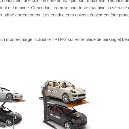
constituent une solution sûre et pratique pour maximiser l’espace de 
ccident est minime. Cependant, comme pour toute machine, la sécurité es
oit utilisé correctement. Les conducteurs doivent également être prude
r un monte-charge inclinable TPTP-2 sur votre place de parking et bénéf